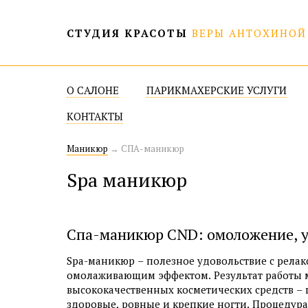
СТУДИЯ КРАСОТЫ
ВЕРЫ АНТОХИНОЙ
О САЛОНЕ
ПАРИКМАХЕРСКИЕ УСЛУГИ
НОВОСТИ И АКЦИИ
МУЖСКИЕ СТРИЖКИ
КОНТАКТЫ
НАШИ КЛИЕНТЫ
ЖЕНСКИЕ СТРИЖКИ
Маникюр
ОТЗЫВЫ
→
СПА-маникюр
ОКРАШИВАНИЕ ВОЛОС
МЕЛЛИРОВАНИЕ
Spa маникюр
ТОНИРОВАНИЕ
ХИМИЧЕСКАЯ ЗАВИВКА
ЛАМИНИРОВАНИЕ
Спа-маникюр CND: омоложение, у
КОЛЛОРИРОВАНИЕ
Spa-маникюр – полезное удовольствие с рела
СВАДЕБНЫЕ ПРИЧЕСКИ
омолаживающим эффектом. Результат работы 
ЛЕЧЕНИЕ ВОЛОС
высококачественных косметических средств – 
здоровые, ровные и крепкие ногти. Процедура