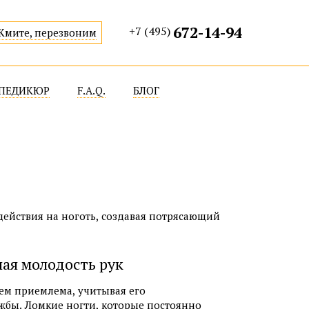
672-14-94
+7 (495)
Жмите, перезвоним
ПЕДИКЮР
F.A.Q.
БЛОГ
НОГТЕЙ
КЛАССИЧЕСКИЙ ПЕДИКЮР
Й МАНИКЮР
АППАРАТНЫЙ ПЕДИКЮР
НИКЮР
СПА-ПЕДИКЮР
 МАНИКЮР
МАНИКЮР
действия на ноготь, создавая потрясающий
ИЕ НОГТЕЙ ПОСЛЕ НАРАЩИВАНИЯ
АЯ РОСПИСЬ НОГТЕЙ
ая молодость рук
ем приемлема, учитывая его
бы. Ломкие ногти, которые постоянно