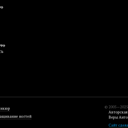
то
сто
сь
© 2005—202
дикюр
Авторская
ащивание ногтей
Веры Ант
Сайт сдел