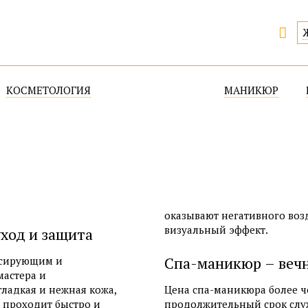
КОСМЕТОЛОГИЯ
МАНИКЮР
АРХИТЕКТУРА БРОВЕЙ
НАРАЩИВАНИЕ 
БЛЕСК ТАТУ
КЛАССИЧЕСКИ
ЯПОНСКИЙ МА
ЕВРОПЕЙСКИЙ
СПА-МАНИКЮР
ФРАНЦУЗКИЙ 
оказывают негативного воз
ВОССТАНОВЛЕН
визуальный эффект.
ход и защита
ХУДОЖЕСТВЕНН
Спа-маникюр – вечн
ксирующим и
мастера и
гладкая и нежная кожа,
Цена спа-маникюра более ч
 проходит быстро и
продолжительный срок служ